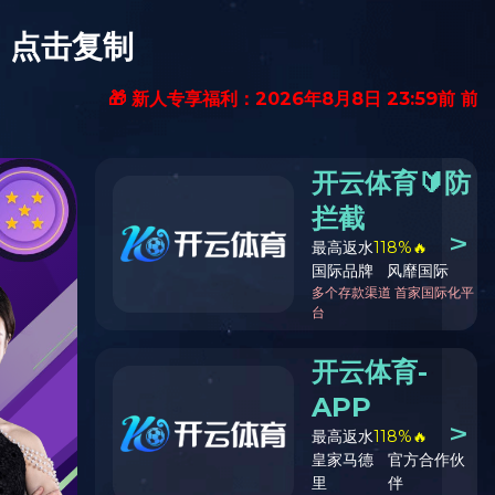
新闻动
联系我
态
们