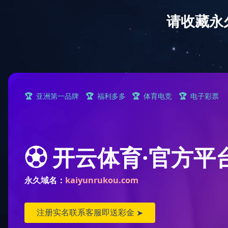
首
hth体育(中国)
页
官网
特殊定制
按功率范
高压机组
10-50KW
静音机组
50-100KW
关于hth体育(中国)股份有限公
高压机组
数据中心
配件
移动式电站
100-300K
集装箱式hth体育(中国)
300-500K
司官网
股份有限公司官网
500-800K
移动式电站
矿山
售后服务
800-1200
产品服务范围
限
1200-150
医院
1500-200
2000-240
当前位置:
首页
/
售后服务
加入hth体育(中国)股份有限公
工厂