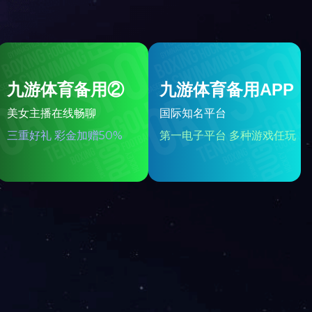
：0523-86569635
：13901433196
系人：唐先生
：tzffdl@cnffdl.com
址：泰州市海陵区苏陈通扬西路308号