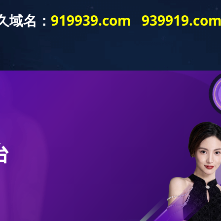
股份有限公司
产品中
特殊定
应用方
服务支
心
制
案
持
围
按发动机品牌
上柴系列
服务支持
玉柴系列
荣誉证书
静音机组
电站
定制化服务
W
潍柴系列
W
康明斯系列
W
帕金斯系列
集装箱式hth体育(中国)股份有
油田
维修保养
KW
道依茨系列
公司官网
企业文化
0KW
沃尔沃系列
房地产
0KW
奔驰系列
0KW
成为合作伙伴
户外施工