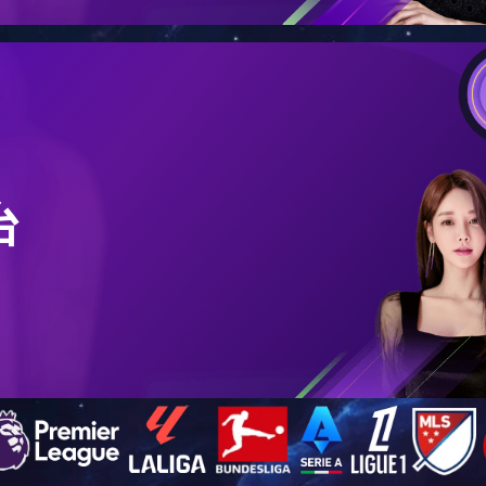
中国)股份有限公司官网开启24/7/365 全天后的服务模式
都在您的身边，为您的机组设计、研
体育(中国)股份有限公司官网的全方位服务将帮助您
本
率
放
导
0086-523-86569635，或者邮件ffdl@cnffdl.com。