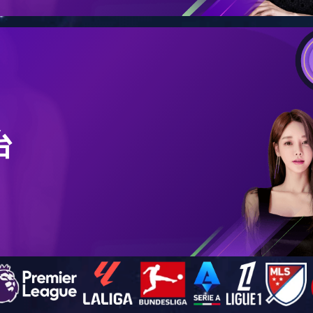
列
道依茨电机组
220KW道依茨电机组
25