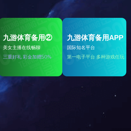
0KW道依茨电机组
400KW道依茨电机组
0KW道依茨电机组
600KW道依茨电机组