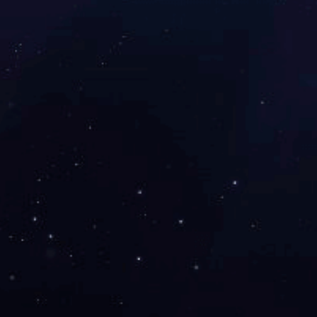
hth体育(中国)股份
产品中心
特殊定制
有限公司官网
上柴系列
高压机组
关于hth体育(中国)股
玉柴系列
静音机组
份有限公司官网
潍柴系列
移动式电站
荣誉证书
康明斯系列
集装箱式hth体育
产品服务范围
国)股份有限公司
帕金斯系列
企业文化
道依茨系列
加入hth体育(中国)股
份有限公司官网
沃尔沃系列
成为合作伙伴
奔驰系列
检测报告