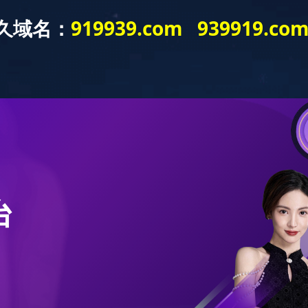
股份有限公司
产品中
特殊定
应用方
服务支
心
制
案
持
围
按发动机品牌
上柴系列
产品中心
玉柴系列
荣誉证书
静音机组
电站
定制化服务
W
潍柴系列
W
康明斯系列
W
帕金斯系列
集装箱式hth体育(中国)股份有
油田
维修保养
KW
道依茨系列
公司官网
企业文化
0KW
沃尔沃系列
房地产
0KW
奔驰系列
0KW
成为合作伙伴
户外施工