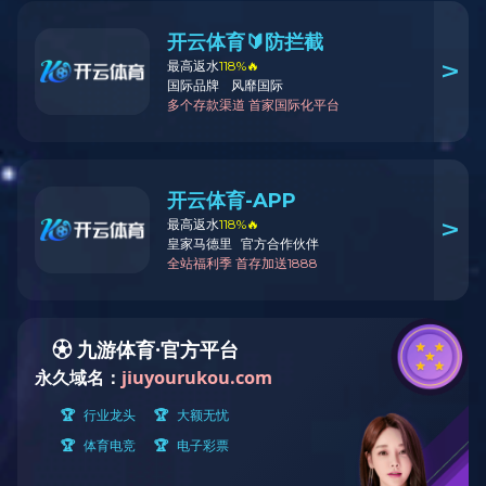
40KW潍柴hth体育(中国)股份有限公
司官网
以质量求生存，以信誉求发展，以服务赢市场
40KW
潍柴