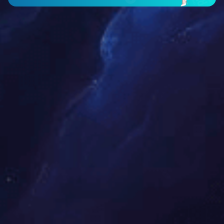
官网
额定功率(KW)
40
额定电压（V）
400/230
额定转速(pm)
1500
额定频率(Hz)
50
100%纯铜线制
励磁方式
无刷自励
材质
造
防护等级
IP23
绝缘等级
H
三相四线Y型绕
AVR(自动电压
接线方式
调节方式
接
调节器)
标定环境
·环境温度 : ≤40℃ ·相对湿度 : ≤60% ·海拔高度 : ≤1000m
·符合 ISO3046 及 ISO8528 的要求。
可选件配置
·ATS自动负载转换柜 ·自动并车并机柜（深海DSE控制模块）
·集装箱型hth体育(中国)股份有限公司官网
·移动拖车型电站