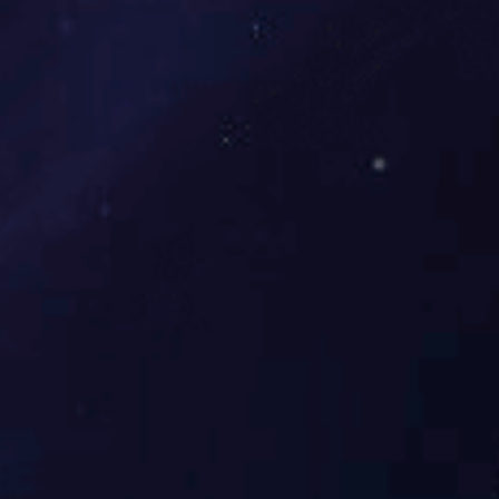
·ATS自动负载转换柜 ·自动并车并机柜（深海DSE控制模块）
·集装箱型hth体育(中国)股份有限公司官网
·移动拖车型电站
·防雨罩型hth体育(中国)股份有限公司官网
·静音型移动电站
·远程微机接口
·运行500-1000小时零配件
上一篇：
1500KW潍柴hth体育(中国)股份有限公司官网
下一篇：
1300KW潍柴hth体育(中国)股份有限公司官网
推荐产品