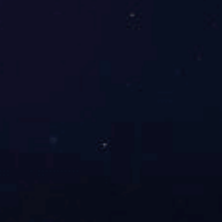
20KW潍柴hth体育(中国)股份有限公司官网