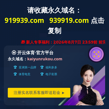
首页
hth体育(中国)股份有限公司官网
产品中心
特殊定制
当前位置：
首页
>
产品中心
>
潍柴系列
应用方案
服务支持
新闻动态
联系我们