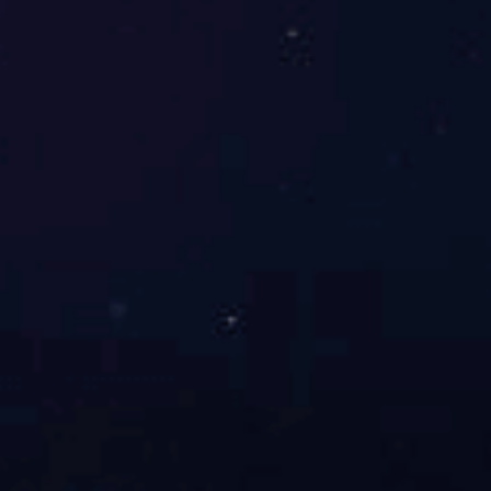
18KW东风康明斯hth体育(中国)股份有限公司官网