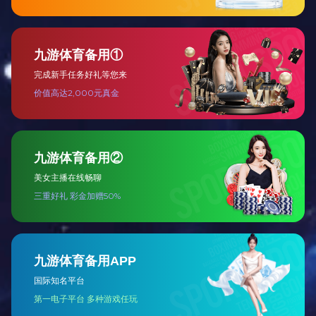
缸径*行程
159*159
压缩比
14:1
（mm）
调速方式
电子调速
供油方式
直喷
燃油耗率
燃油
中国0#轻柴油
≤196
（g/kw.h）
机油耗率
进气方式
增压、中冷
≤0.24
（g/kw.h）
稳态调速率
≤5%
排放标准
国二
满足环境温度40℃水箱散热器，皮带驱动冷却风
冷却方式
扇，带风扇安全护罩
电机参数
hth体育(中国)
电机品牌
股份有限公司
电机型号
FFH-728
官网