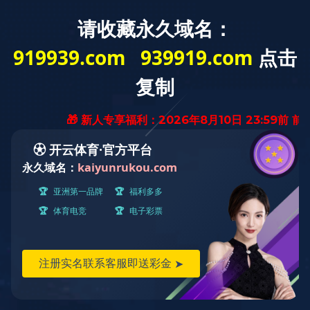
首页
hth体育(中国)股份有限公司官网
产品中心
特殊定制
当前位置：
首页
>
产品中心
>
康明斯系列
应用方案
服务支持
新闻动态
联系我们