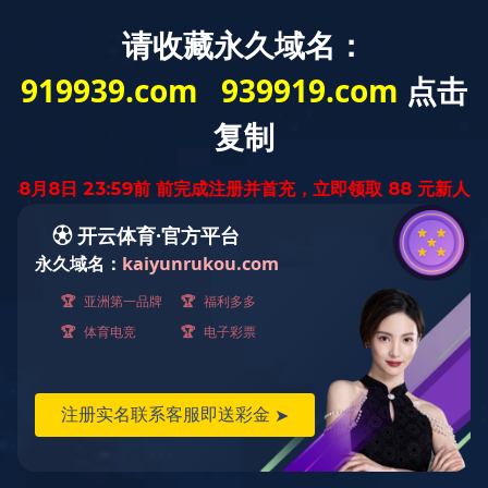
首页
hth体育(中国)股份有限公司官网
产品中心
特殊定制
当前位置：
首页
>
产品中心
>
奔驰系列
应用方案
服务支持
新闻动态
联系我们