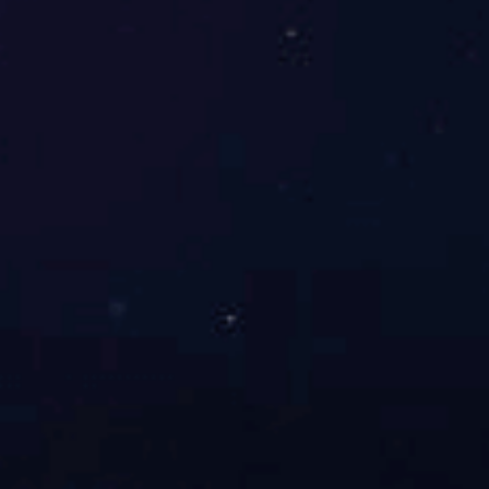
520KW奔驰hth体育(中国)股份有限公司官网