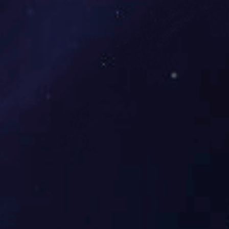
·防雨罩型hth体育(中国)股份有限公司官网
·静音型移动电站
·远程微机接口
·运行500-1000小时零配件
上一篇：
1500KW奔驰hth体育(中国)股份有限公司官网
下一篇：
1000KW奔驰hth体育(中国)股份有限公司官网
推荐产品