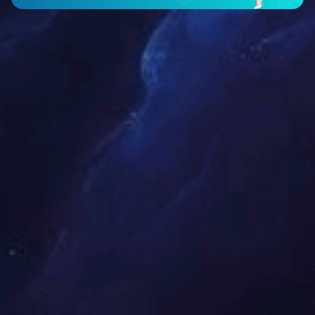
官网
额定功率(KW)
1200
额定电压（V）
400/230
额定转速(pm)
1500
额定频率(Hz)
50
100%纯铜线制
励磁方式
无刷自励
材质
造
防护等级
IP23
绝缘等级
H
三相四线Y型绕
AVR(自动电压
接线方式
调节方式
接
调节器)
标定环境
·环境温度 : ≤40℃ ·相对湿度 : ≤60% ·海拔高度 : ≤1000m
·符合 ISO3046 及 ISO8528 的要求。
可选件配置
·ATS自动负载转换柜 ·自动并车并机柜（深海DSE8610）
·集装箱型hth体育(中国)股份有限公司官网
·移动拖车型电站